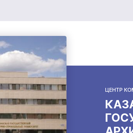
ЦЕНТР К
КАЗ
ГОС
АРХ