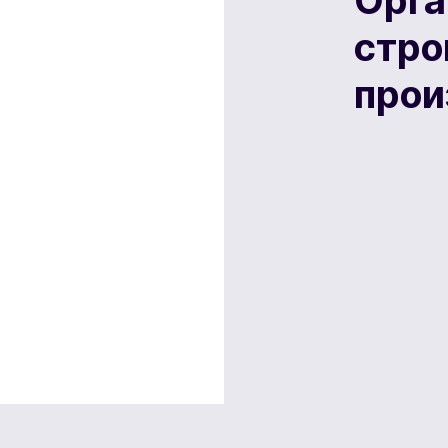
Орга
стро
прои