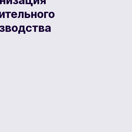
низация
ительного
зводства