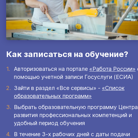
Как записаться на обучение?
Авторизоваться на портале
«Работа России»
помощью учетной записи Госуслуги (ЕСИА)
Зайти в раздел «Все сервисы» -
«Список
образовательных программ»
Выбрать образовательную программу Центра
развития профессиональных компетенций и
удобный период обучения
В течение 3-х рабочих дней с даты подачи