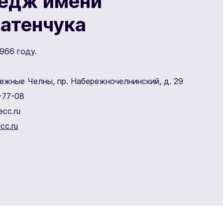
едж имени
Батенчука
966 году.
режные Челны, пр. Набережночелнинский, д. 29
-77-08
cc.ru
cc.ru