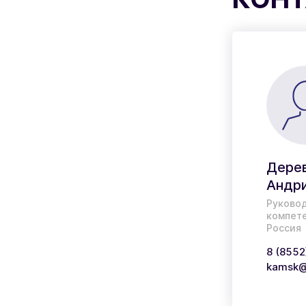
Дерев
Андр
Руковод
компете
Россия
8 (8552
kamsk@