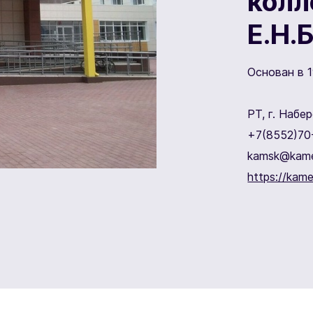
колл
Е.Н.
Основан в 1
РТ, г. Набе
+7(8552)70
kamsk@kame
https://kame