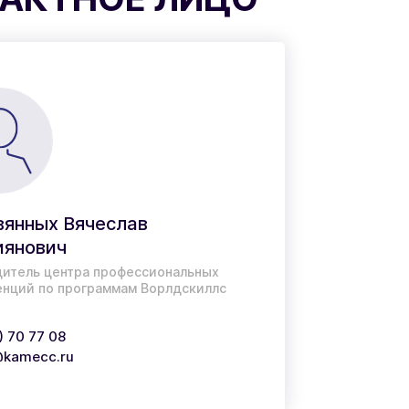
янных Вячеслав
иянович
итель центра профессиональных
нций по программам Ворлдскиллс
) 70 77 08
kamecc.ru