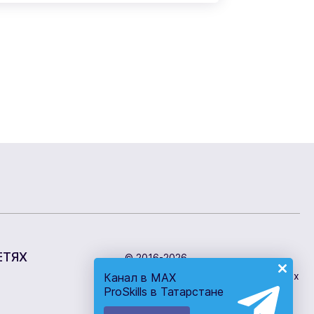
ЕТЯХ
© 2016-2026
Центр развития профессиональных
Канал в MAX
ProSkills в Татарстане
компетенций
Работает с
hakta.pro