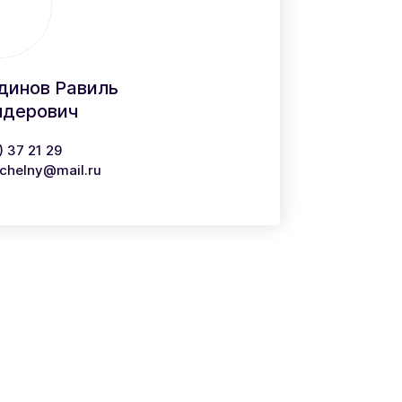
динов Равиль
ндерович
) 37 21 29
_chelny@mail.ru