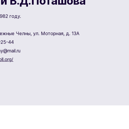
и В.Д.Поташова
982 году.
режные Челны, ул. Моторная, д. 13А
-25-44
ny@mail.ru
ll.org/