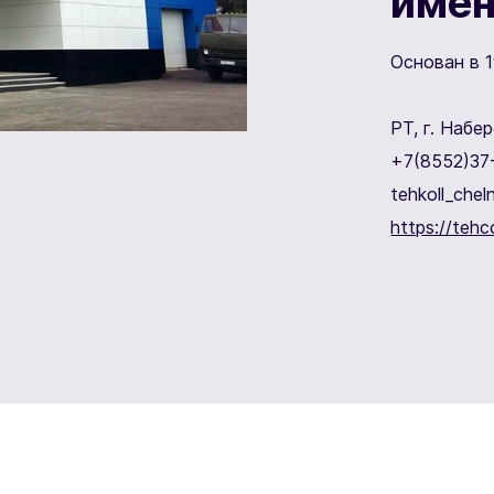
имен
Основан в 1
РТ, г. Набе
+7(8552)37
tehkoll_chel
https://tehco